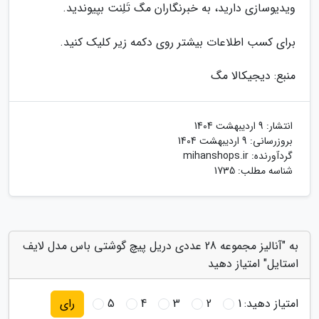
ویدیوسازی دارید، به خبرنگاران مگ تَلِنت بپیوندید.
برای کسب اطلاعات بیشتر روی دکمه زیر کلیک کنید.
منبع: دیجیکالا مگ
انتشار:
9 اردیبهشت 1404
بروزرسانی:
9 اردیبهشت 1404
گردآورنده:
mihanshops.ir
شناسه مطلب: 1735
به "آنالیز مجموعه 28 عددی دریل پیچ گوشتی باس مدل لایف
استایل" امتیاز دهید
امتیاز دهید:
1
2
3
4
5
رای