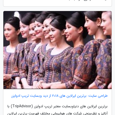
طراحی سایت: برترین ایرلاین های 2018 از دید وبسایت تریپ ادوایزر
برترین ایرلاین های دنیاوبسایت معتبر تریپ ادوایزر (TripAdvisor) با
آنالیز و نظرسنجی شرکت های هواپیمایی مختلف فهرست برترین ایرلاین