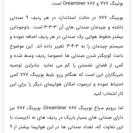
بوئینگ 777 و 787 Dreamliner است.
بویینگ 777 در حالت استاندارد در هر ردیف 9 صندلی
داشته و چیدمان صندلی های آن 3-3-3 است. باوجوداین
بیشتر خطوط هوایی یک صندلی در هر ردیف اضافه نموده و
سیستم چیدمان را به 3-4-3 تغییر داده اند. این موضوع
باعث کوچکتر شدن صندلی ها خصوصا ردیف وسط شده و
کمی از فضای نشستن را کم می نماید. بنابراین توصیه
خبرنگاران این است که هنگام رزرو بلیط بویینگ 777 کمی
احتیاط نموده و درصوت امکان هواپیمای دیگر را برای این
کار انتخاب کنید.
اما برویم سراغ بویینگ 787 Dreamliner؛ بویینگ 787 نیز
دارای صندلی های بسیار باریک در ردیف های نه تاییست با
این تفاوت که، تعداد صندلی ها در این هواپیما بیشتر از 9