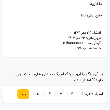
بگذارید.
منبع: علی بابا
انتشار:
23 مهر 1403
بروزرسانی:
23 مهر 1403
گردآورنده:
mihanshops.ir
شناسه مطلب: 1651
به "بویینگ یا ایرباس؛ کدام یک صندلی های راحت تری
دارند؟" امتیاز دهید
امتیاز دهید:
1
2
3
4
5
رای