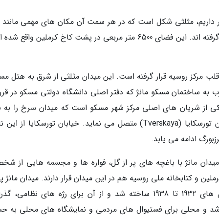
فکر داریم، مثلثی شکل است که در هر سمت آن مکان های مهمی مانند م
تاریخی مسکو، دانشگاه مسکو و باغ الکساندر قرار گرفته اند. این فضای 6500 متر مربعی در پشت کاخ کرملین وا
لب مرکز روسیه قرار گرفته است. این میدان مثلثی از شرق به هتل مسک
کی از شریان های اصلی مرکز شهر مسکو است که میدان سرخ را به ب
ترین و پر ترافیک ترین بزرگراه منطقه یعنی خیابان تورسکایا (Tverskaya) متصل می نماید. خیابان تورسکایا از 
ورگ ادامه می یابد.
میدان مانژ با باغچه های پر از گل، فواره ها و مجسمه هایی از شخ
ن و کتابخانه ملی روسیه هم در این میدان قرار دارند. میدان مانژ پا
محبوب جوانان مسکو است. این میدان بین سال های 1932 تا 1938 ساخته شد و از آن برای رژه های نظامی،
 شد و محلی برای فستیوال های مردمی و نمایشگاه های محلی به ح