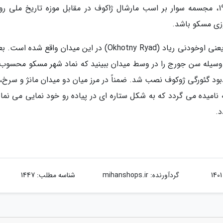
داستان های روسی واقع شده است. در سال 1995، مجسمه سوار بر اسب مارشال ژاکوف در مقابل موزه تاریخ ملی
وزی مسکو باشد.
در حال حاضر یکی از بزرگ ترین مراکز تجاری مرکز یعنی اوخودنی ریاد (Okhotny Ryad) در این میدان واقع شده
وسیله سن جورج را در وسط میدان ببینید که نماد شهر مسکو محسوب
یخی، بنای یادبود گئورگی ژوکوف نصب شد. ضمناً در مرز میان دو میدان مانژ و سرخ
نامیده می گردد که به شکل ستاره ای در پیاده رو خود نمایی می نمای
د.
گردآورنده:
mihanshops.ir
شناسه مطلب: 1447