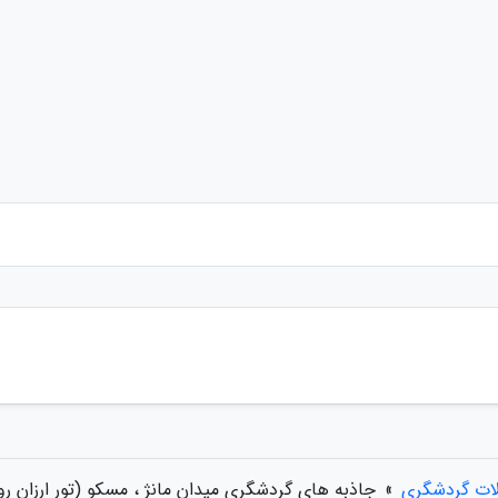
لات گردشگری
»
جاذبه های گردشگری میدان مانژ ، مسکو (تور ارزان رو