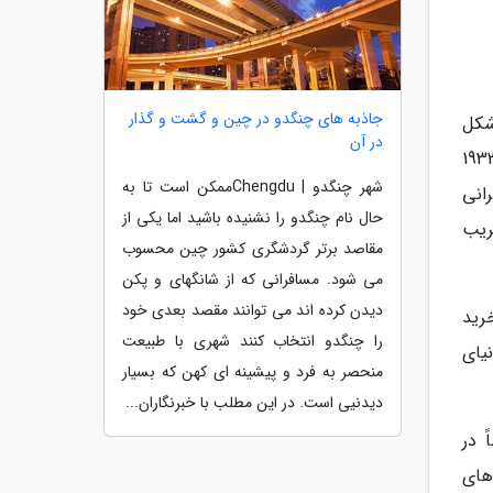
جاذبه های چنگدو در چین و گشت و گذار
، شکل
در آن
رچه این رود بعدها به صورت یک مجرای زیرزمینی عایدی، اما محله اطراف آن همچنان باقی ماند. در سال 1932
شهر چنگدو | Chengduممکن است تا به
انی
حال نام چنگدو را نشنیده باشید اما یکی از
 بسیاری از بناهای سبک نئوکلاسیک به وسیله Osip Bove تخریب
مقاصد برتر گردشگری کشور چین محسوب
می شود. مسافرانی که از شانگهای و پکن
دیدن کرده اند می توانند مقصد بعدی خود
خرید
را چنگدو انتخاب کنند شهری با طبیعت
یای
منحصر به فرد و پیشینه ای کهن که بسیار
دیدنیی است. در این مطلب با خبرنگاران...
 در
های