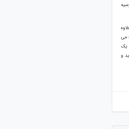
 روسیه
 است. بعلاوه
 می
، یک
د و