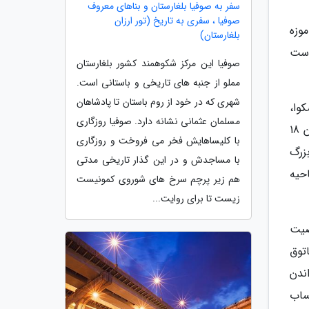
سفر به صوفیا بلغارستان و بناهای معروف
صوفیا ، سفری به تاریخ (تور ارزان
وزه
بلغارستان)
قع شده است
صوفیا این مرکز شکوهمند کشور بلغارستان
مملو از جنبه های تاریخی و باستانی است.
شهری که در خود از روم باستان تا پادشاهان
وا،
مسلمان عثمانی نشانه دارد. صوفیا روزگاری
از جنوب به موزه تاریخ ملی و باغ الکساندر و از غرب به ساختمان مسکو مانژ که دفتر اصلی دانشگاه دولتی مسکو در قرن 18
با کلیساهایش فخر می فروخت و روزگاری
زرگ
با مساجدش و در این گذار تاریخی مدتی
این ناحیه
هم زیر پرچم سرخ های شوروی کمونیست
زیست تا برای روایت...
صیت
توق
 گذراندن
ساب