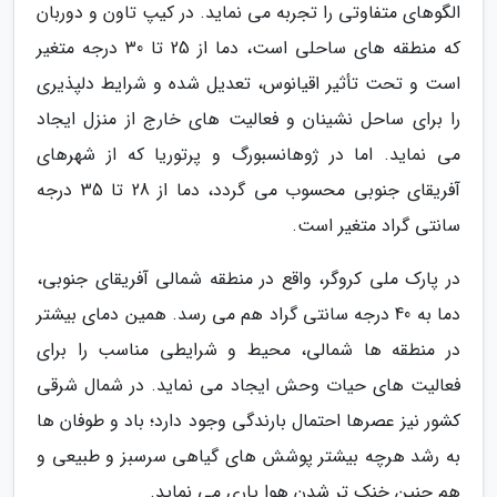
الگوهای متفاوتی را تجربه می نماید. در کیپ تاون و دوربان
که منطقه های ساحلی است، دما از 25 تا 30 درجه متغیر
است و تحت تأثیر اقیانوس، تعدیل شده و شرایط دلپذیری
را برای ساحل نشینان و فعالیت های خارج از منزل ایجاد
می نماید. اما در ژوهانسبورگ و پرتوریا که از شهرهای
آفریقای جنوبی محسوب می گردد، دما از 28 تا 35 درجه
سانتی گراد متغیر است.
در پارک ملی کروگر، واقع در منطقه شمالی آفریقای جنوبی،
دما به 40 درجه سانتی گراد هم می رسد. همین دمای بیشتر
در منطقه ها شمالی، محیط و شرایطی مناسب را برای
فعالیت های حیات وحش ایجاد می نماید. در شمال شرقی
کشور نیز عصرها احتمال بارندگی وجود دارد؛ باد و طوفان ها
به رشد هرچه بیشتر پوشش های گیاهی سرسبز و طبیعی و
هم چنین خنک تر شدن هوا یاری می نماید.