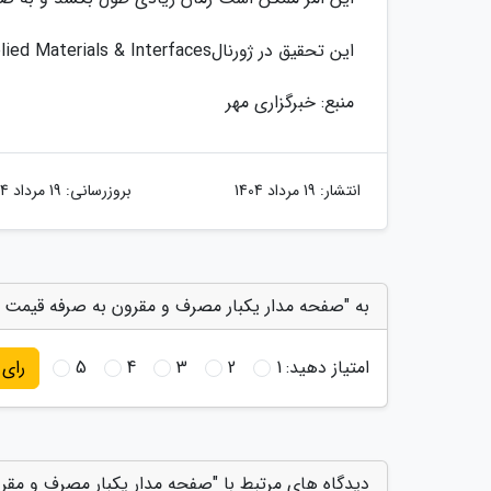
این تحقیق در ژورنالACS Applied Materials & Interfaces منتشر شده است.
منبع: خبرگزاری مهر
انتشار:
19 مرداد 1404
بروزرسانی:
19 مرداد 1404
به "صفحه مدار یکبار مصرف و مقرون به صرفه قیمت ک
امتیاز دهید:
1
2
3
4
5
رای
دیدگاه های مرتبط با "صفحه مدار یکبار مصرف و مقر