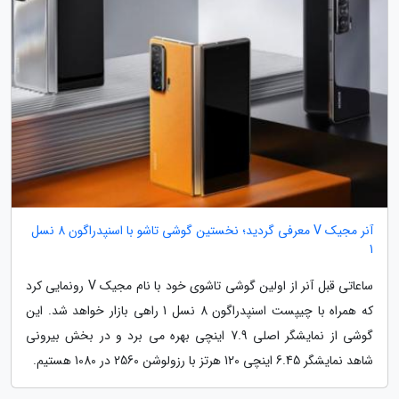
آنر مجیک V معرفی گردید؛ نخستین گوشی تاشو با اسنپدراگون 8 نسل
1
ساعاتی قبل آنر از اولین گوشی تاشوی خود با نام مجیک V رونمایی کرد
که همراه با چیپست اسنپدراگون 8 نسل 1 راهی بازار خواهد شد. این
گوشی از نمایشگر اصلی 7.9 اینچی بهره می برد و در بخش بیرونی
شاهد نمایشگر 6.45 اینچی 120 هرتز با رزولوشن 2560 در 1080 هستیم.