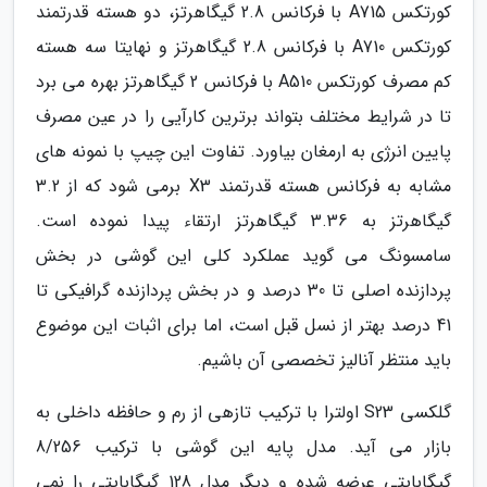
کورتکس A715 با فرکانس 2.8 گیگاهرتز، دو هسته قدرتمند
کورتکس A710 با فرکانس 2.8 گیگاهرتز و نهایتا سه هسته
کم مصرف کورتکس A510 با فرکانس 2 گیگاهرتز بهره می برد
تا در شرایط مختلف بتواند برترین کارآیی را در عین مصرف
پایین انرژی به ارمغان بیاورد. تفاوت این چیپ با نمونه های
مشابه به فرکانس هسته قدرتمند X3 برمی شود که از 3.2
گیگاهرتز به 3.36 گیگاهرتز ارتقاء پیدا نموده است.
سامسونگ می گوید عملکرد کلی این گوشی در بخش
پردازنده اصلی تا 30 درصد و در بخش پردازنده گرافیکی تا
41 درصد بهتر از نسل قبل است، اما برای اثبات این موضوع
باید منتظر آنالیز تخصصی آن باشیم.
گلکسی S23 اولترا با ترکیب تازهی از رم و حافظه داخلی به
بازار می آید. مدل پایه این گوشی با ترکیب 8/256
گیگابایتی عرضه شده و دیگر مدل 128 گیگابایتی را نمی