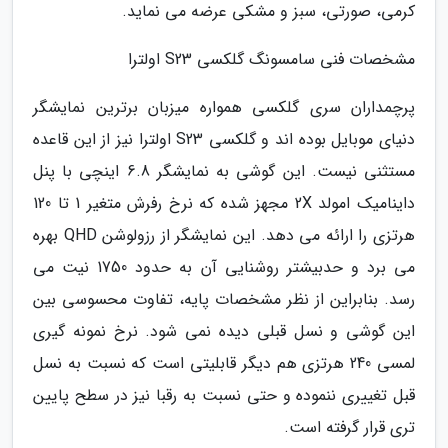
کرمی، صورتی، سبز و مشکی عرضه می نماید.
مشخصات فنی سامسونگ گلکسی S23 اولترا
پرچمداران سری گلکسی همواره میزبان برترین نمایشگر
دنیای موبایل بوده اند و گلکسی S23 اولترا نیز از این قاعده
مستثنی نیست. این گوشی به نمایشگر 6.8 اینچی با پنل
داینامیک امولد 2X مجهز شده که نرخ رفرش متغیر 1 تا 120
هرتزی را ارائه می دهد. این نمایشگر از رزولوشن QHD بهره
می برد و حدبیشتر روشنایی آن به حدود 1750 نیت می
رسد. بنابراین از نظر مشخصات پایه، تفاوت محسوسی بین
این گوشی و نسل قبلی دیده نمی شود. نرخ نمونه گیری
لمسی 240 هرتزی هم دیگر قابلیتی است که نسبت به نسل
قبل تغییری ننموده و حتی نسبت به رقبا نیز در سطح پایین
تری قرار گرفته است.