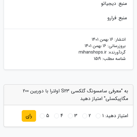
منبع: دیجیاتو
منبع: فرارو
انتشار:
16 بهمن 1401
بروزرسانی:
16 بهمن 1401
گردآورنده:
mihanshops.ir
شناسه مطلب: 1519
به "معرفی سامسونگ گلکسی S23 اولترا با دوربین 200
مگاپیکسلی" امتیاز دهید
امتیاز دهید:
1
2
3
4
5
رای