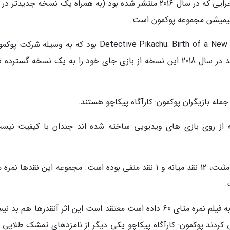
پوکمون: کارآگاه پیکاچو براساس یک بازی سبک ماجرایی که در سال 2016 منتشر شده بود (به همراه یک نسخه جدید
عنوان اولیه این بازی منتشرشده در سال 2016 Detective Pikachu: Birth of a New Duo بود که به وسیله 
روی کنسول نینتندو 3دی اس منتشر شد. مدتی بعد در سال 2018 این نسخه از بازی جای خود را به یک نسخه گسترد
جمله بازیگران پوکمون: کارآگاه پیکاچو هستند.
ه از روی بازی های ویدیویی ساخته شده اند چندان با کیفیت نیس
از بین 15 نقدی که درباره این اثر نوشته شده 2 نقد مثبت، 12 نقد میانه و 1 نقد منفی بوده است. مجموعه این نقدها 
مایکل رچشافن منتقد وبسایت هالیوود ریپورتر که به فیلم نمره متای 60 داده است معتقد است این اثر آنقدرها هم
ردند پوکمون: کارآگاه پیکاچو یکی دیگر از نامزدهای تمشک طلایی 