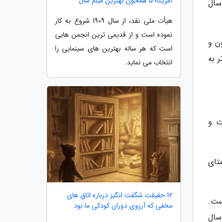
آمریکا؛ 5 همخون بهترین فیلم سال
تر در سال
هیأت ملی نقد، از سال 1909 شروع به کار
نموده است و از قدیمی ترین انجمن هایی
شرکت پوکمون و
است که هر ساله بهترین های سینمایی را
ه تر به
انتخاب می نماید.
ت و
نمره متای
12 حقیقت شگفت انگیز درباره اتاق های
 بد نیست.
مخفی که آرزوی دوران کودکی ما بود
سال