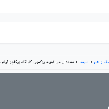
نگ و هنر
»
سینما
»
منتقدان می گویند پوکمون: کارآگاه پیکاچو فیل