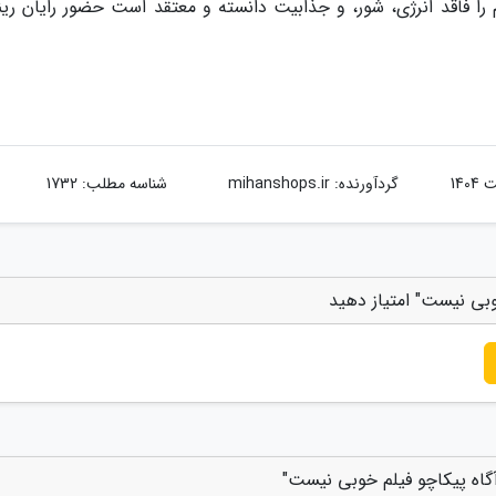
را فاقد انرژی، شور، و جذابیت دانسته و معتقد است حضور رایان رینو
گردآورنده:
mihanshops.ir
شناسه مطلب: 1732
وبی نیست" امتیاز دهید
آگاه پیکاچو فیلم خوبی نیست"