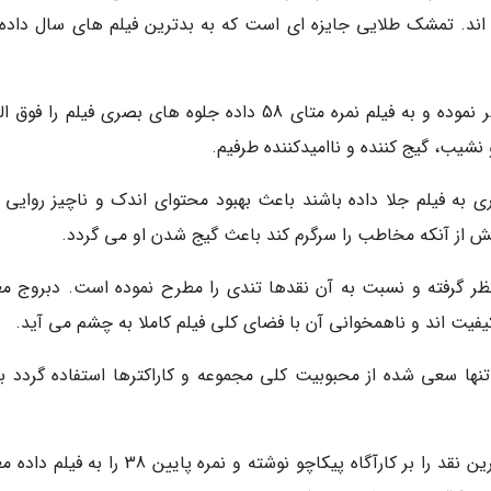
 اند. تمشک طلایی جایزه ای است که به بدترین فیلم های سال داده
کیت اربلند که در سایت ایندی وایر نقدش را منتشر نموده و به فیلم نمره متای 58 داده جلوه های بصری فیلم را
نشیب، گیج کننده و ناامیدکننده طرفیم.
 به فیلم جلا داده باشند باعث بهبود محتوای اندک و ناچیز روایی 
بیش از آنکه مخاطب را سرگرم کند باعث گیج شدن او می گردد.
ی نمره 40 را برای فیلم در نظر گرفته و نسبت به آن نقدها تندی را مطرح نموده است. دبروج 
کیفیت اند و ناهمخوانی آن با فضای کلی فیلم کاملا به چشم می آید.
تنها سعی شده از محبوبیت کلی مجموعه و کاراکترها استفاده گردد ب
نهایتا مارک کندی منتقد اسوشیتد پرس که منفی ترین نقد را بر کارآگاه پیکاچو نوشته و نمره پایین 38