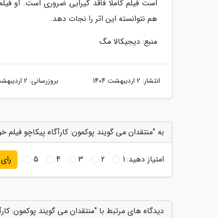
است فیلم کاملا فاقد گیرایی ضروری است. او فیلم 
هم نتوانسته این اثر را نجات دهد.
منبع: دیجیکالا مگ
انتشار:
2 اردیبهشت 1404
بروزرسانی:
2 اردیبهشت 1404
به "منتقدان می گویند پوکمون: کارآگاه پیکاچو فیلم خ
امتیاز دهید:
1
2
3
4
5
رای
دیدگاه های مرتبط با "منتقدان می گویند پوکمون: کار