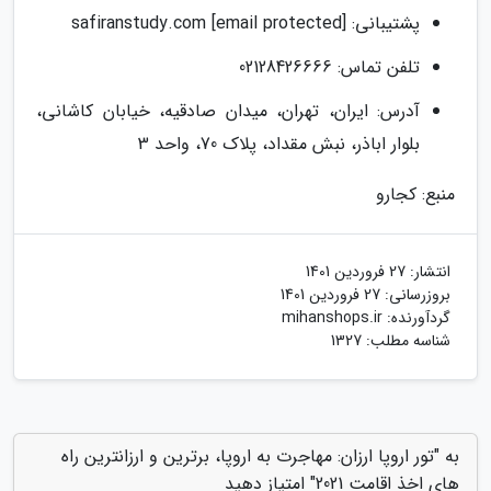
پشتیبانی: [email protected] safiranstudy.com
تلفن تماس: 02128426666
آدرس: ایران، تهران، میدان صادقیه، خیابان کاشانی،
بلوار اباذر، نبش مقداد، پلاک 70، واحد 3
منبع: کجارو
انتشار:
27 فروردین 1401
بروزرسانی:
27 فروردین 1401
گردآورنده:
mihanshops.ir
شناسه مطلب: 1327
به "تور اروپا ارزان: مهاجرت به اروپا، برترین و ارزانترین راه
های اخذ اقامت 2021" امتیاز دهید