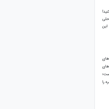
اعت تجربه کنید!
 خط ساحلی
این
های
های
ساعته در دسترس است؛
 را