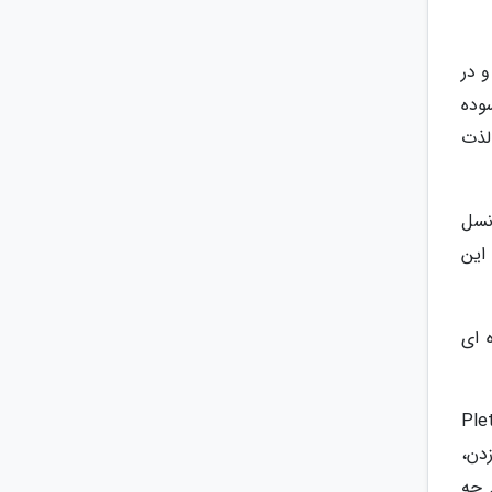
و در
آسوده
لذت
 نسل
این
ه ای
با قایق در خلیج پلتنبرگ Plettenberg
دن،
 چه