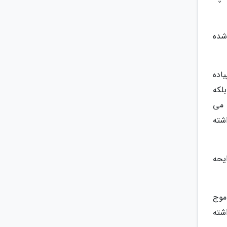
شده
 پیاده
لکه
 رابرگ می
شته
یحه
موج
شته