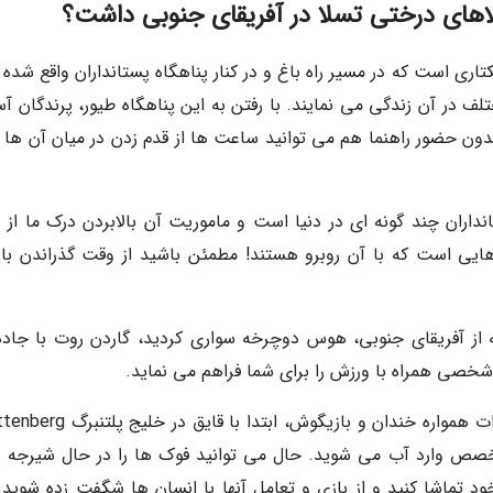
یلاهای درختی تسلا در آفریقای جنوبی داشت؟
رد دو هکتاری است که در مسیر راه باغ و در کنار پناهگاه پستانداران واقع شده 
 از 3500 پرنده از 220 گونه مختلف در آن زندگی می نمایند. با رفتن به این پناهگاه طیور، پرندگان 
بدون حضور راهنما هم می توانید ساعت ها از قدم زدن در میان آن ها 
گاه پستانداران چند گونه ای در دنیا است و ماموریت آن بالابردن درک ما از
 است که با آن روبرو هستند! مطمئن باشید از وقت گذراندن با 
ه این نقطه از آفریقای جنوبی، هوس دوچرخه سواری کردید، گاردن روت با جاد
صی همراه با ورزش را برای شما فراهم می نماید.
شنا با فوک ها: برای تجربه شنا با این موجودات همواره خندان و بازیگوش، ابتدا 
ص وارد آب می شوید. حال می توانید فوک ها را در حال شیرجه ز
د تماشا کنید و از بازی و تعامل آنها با انسان ها شگفت زده شوید.