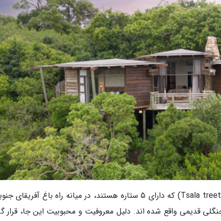
ویلاهای درختی تسلا در آفریقای جنوبی(Tsala treetop lodge) که دارای 5 ستاره هستند، در میانه راه باغ آفریق
یج پلتنبرگ Plettenberg در میان جنگلی قدیمی واقع شده اند. دلیل معروفیت و محبوبیت این جا، قرار 