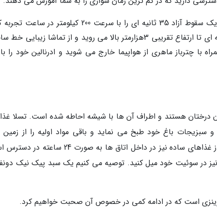
دسترسی دارید که در کم ترین زمان سواری را به شما آموزش می دهند.
چتربازی Sky-Diving : با این پرش قرار است یک سقوط آزاد 35 ثانیه ای را با سرعت 200 کیلومتر در س
ابتدا به وسیله هواپیما طی یک پرواز 25 دقیقه ای تا ارتفاع تقریبی 3هزارمتر بالا می روید و از تماشا زیبایی
 با چترباز ماهری از هواپیما خارج می شوید و ادرنالین خود را با 
یان درختان هستند و اطراف آن ها با شیشه احاطه شده است. تسلا غذا
ن و سبزیجات باغ خود طبخ می نماید و باقی مواد اولیه را از زمین 
محلیان اطراف استراحتگاه تهیه می نماید. منویی از غذاهای ساده نیز در داخل اتاق ها به صورت 24 
 نیز در سوئیت خود میل کنید. توصیه می کنیم یک سبد پیک نیک دونفره
ن زینزی است که در ادامه کمی در خصوص آن صحبت خواهیم کرد.