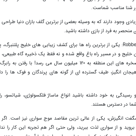
ور شنا مناسب شماست.
یادی وجود دارند که به وسیله بعضی از برترین گلف بازان دنیا طراحی 
ی منحصر به فرد از بازی داشته باشید.
ذخیره گاه طبیعی رابرگ Robberg Nature Reserve: یکی از برترین راه ها برای کشف زیبایی های خلیج پلتنبرگ،
 خلیج و در مسیر راه باغ واقع شده و نه فقط یک ذخیره گاه طبیعی، ب
یک میراث دنیای نیز هست زیرا که قدمت صخره های این منطقه به 120 میلیون سال می رسد! با رفتن به
هیجان انگیز، طیف گسترده ای از گونه های پرندگان و فوک ها را دا
و رسیدگی به خود داشته باشید انواع ماساژ فلکسولوژی، شیاتسو، را
 شما در دسترس هستند.
 شگفت انگیزش، یکی از عالی ترین مقاصد موج سواری نیز است. اگر 
وید و از سواری لذت ببرید، ولی حتی اگر هم تجربه این کار را ندا