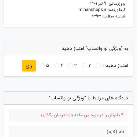
بروزرسانی:
9 تیر 1401
گردآورنده:
mihanshops.ir
شناسه مطلب: 1393
به "ویژگی نو واتساپ" امتیاز دهید
امتیاز دهید:
1
2
3
4
5
رای
دیدگاه های مرتبط با "ویژگی نو واتساپ"
* نظرتان را در مورد این مقاله با ما درمیان بگذارید