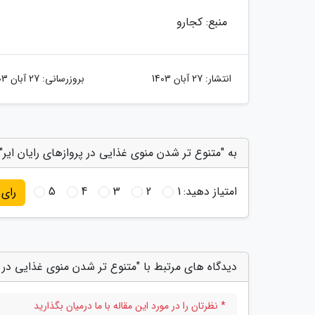
منبع: کجارو
انتشار:
27 آبان 1403
بروزرسانی:
27 آبان 1403
به "متنوع تر شدن منوی غذایی در پروازهای رایان ایر" 
امتیاز دهید:
1
2
3
4
5
رای
دیدگاه های مرتبط با "متنوع تر شدن منوی غذایی در پر
* نظرتان را در مورد این مقاله با ما درمیان بگذارید