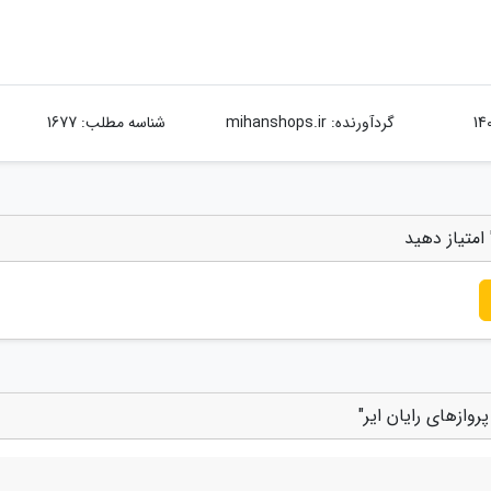
گردآورنده:
mihanshops.ir
شناسه مطلب: 1677
امتیاز دهید
وازهای رایان ایر"