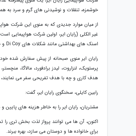
شرکت هواپیمایی رایان ایر، یک منوی پیشرفته غذ
خوشمزه، تنقلات و نوشیدنی های گرم و سرد به همراه
از میان موارد جدیدی که به منوی این شرکت هوا
اسنک های بهداشتی مانند شکلات های Di Coy و چندین نوع از شکلات های پروتئینی Fulfil اشاره نمود.
رایان ایر منوی صبحانه از پیش سفارش شده خود را
پرستویک، لنزاروت، لیدز برادفورد، مالاگا، منچستر
هدف کاری و چه با هدف تفریحی سفر می نمایند، آ
رابین کایلی، سخنگوی رایان ایر، گفت:
مشتریان، رایان ایر را به خاطر هزینه های پایین و 
اکنون، آن ها می توانند پرواز لذت بخش تری را تجرب
برای خانواده ها و دوستان می سازد، بهره ببرند.