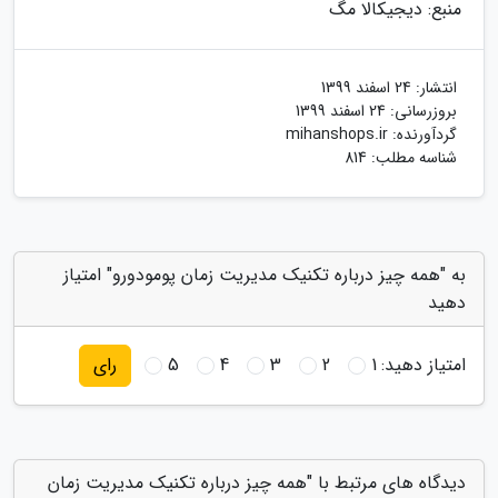
منبع: دیجیکالا مگ
انتشار:
24 اسفند 1399
بروزرسانی:
24 اسفند 1399
گردآورنده:
mihanshops.ir
شناسه مطلب: 814
به "همه چیز درباره تکنیک مدیریت زمان پومودورو" امتیاز
دهید
امتیاز دهید:
1
2
3
4
5
رای
دیدگاه های مرتبط با "همه چیز درباره تکنیک مدیریت زمان