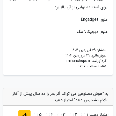
برای استفاده نهایی از آن بالا برد.
منبع: Engadget
منبع: دیجیکالا مگ
انتشار:
29 فروردین 1404
بروزرسانی:
29 فروردین 1404
گردآورنده:
mihanshops.ir
شناسه مطلب: 1727
به "هوش مصنوعی می تواند آلزایمر را ده سال پیش از آغاز
علائم تشخیص دهد" امتیاز دهید
امتیاز دهید:
1
2
3
4
5
رای