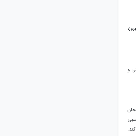
روز،
ی و
جان
سبی
کند.