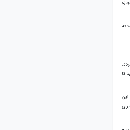
جازه
جعه
دد.
د تا
این
رای
ی و