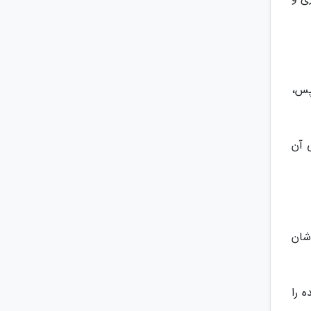
پس،
 آن
شان
 را