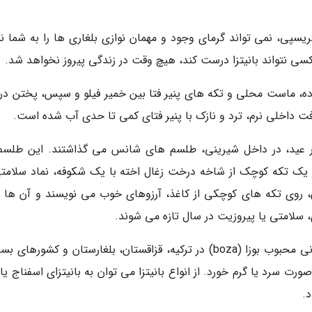
ریسپی، نمی تواند گرمای وجود و مهمان نوازی بلغاری ها را به شما ن
سی نتواند بانیتزا درست کند، هیچ وقت در زندگی پیروز نخواهد شد.
ه، ماست محلی و تکه های پنیر فتا بین خمیر فیلو و سپس، پختن در
افت داخلی نرم، ترد و نازک با پنیر فتای کمی تا حدی آب شده است.
عید، در داخل شیرینی، طلسم های شانس می گذاشتند. این طلسم
یک تکه کوچک از شاخه درخت زغال اخته با یک شکوفه، نماد سلامتی
ان، روی تکه های کوچکی از کاغذ، آرزوهای خوب می نویسند و آن ها را
 سلامتی یا پیروزیت در سال تازه می شوند.
بانیتزا برای صبحانه با ماست ساده، دوغ یا نوشیدنی محبوب بوزا (boza) در ترکیه، قزاقستان، بلغارستان و کشوره
ت سرد یا گرم خورد. از انواع بانیتزا می توان به بانیتزای اسفناج یا
د.