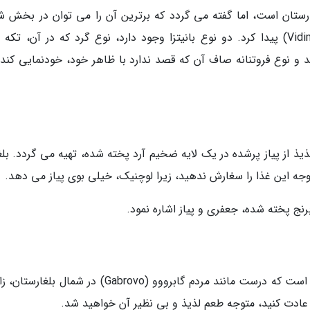
ارستان است، اما گفته می گردد که برترین آن را می توان در بخش ش
غربی کشور، در شهر وراتسا (Vratsa) و ویدیم (Vidim) پیدا کرد. دو نوع بانیتزا وجود دارد، نوع گرد که در آن، 
 و نوع فروتنانه صاف آن که قصد ندارد با ظاهر خود، خودنمایی کند، 
یذ از پیاز پرشده در یک لایه ضخیم آرد پخته شده، تهیه می گردد. بلغ
وجه این غذا را سغارش ندهید، زیرا لوچنیک، خیلی بوی پیاز می دهد.
نج پخته شده، جعفری و پیاز اشاره نمود.
نان سیمید، شبیه به بیگل، نوعی نان دوناتی شکل است که درست مانند مردم گابرووو (Gabrovo) در شمال 
 عادت کنید، متوجه طعم لذیذ و بی نظیر آن خواهید شد.