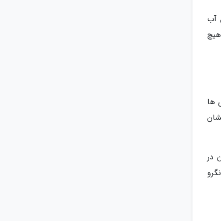
ال آب
هیچ
 ها
یشان
 در
گرو