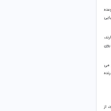
عده
ایی
ند،
 روی
 می
نده
، از