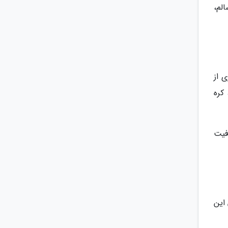
لم،
 از
کره
فیت
این