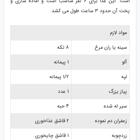
است. این غذا برای 6 نفر مناسب است و آماده سازی و
پخت آن حدود 3 ساعت طول می کشد.
مواد لازم
سینه یا ران مرغ
8 تکه
آلو
1 پیمانه
لپه
1/2 پیمانه
پیاز یزرگ
1 عدد
سیر له شده
4 حبه
زعفران دم نموده
2 قاشق غذاخوری
زردچوبه
1 قاشق چایخوری