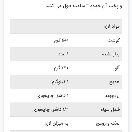
و پخت آن حدود 4 ساعت طول می کشد.
مواد لازم
گوشت
500 گرم
پیاز عظیم
1 عدد
آلو
250 گرم
هویج
1 کیلوگرم
زردچوبه
1 قاشق چایخوری
فلفل سیاه
1/2 قاشق چایخوری
نمک و روغن
به میزان لازم