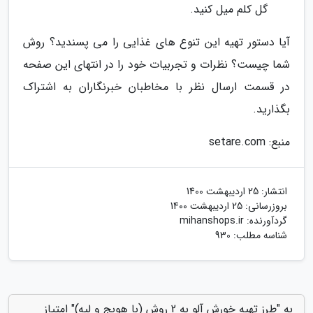
گل کلم میل کنید.
آیا دستور تهیه این تنوع های غذایی را می پسندید؟ روش
شما چیست؟ نظرات و تجربیات خود را در انتهای این صفحه
در قسمت ارسال نظر با مخاطبان خبرنگاران به اشتراک
بگذارید.
منبع: setare.com
انتشار:
25 اردیبهشت 1400
بروزرسانی:
25 اردیبهشت 1400
گردآورنده:
mihanshops.ir
شناسه مطلب: 930
به "طرز تهیه خورش آلو به 2 روش (با هویج و لپه)" امتیاز