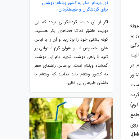
تور ویتنام: سفر به کشور ویتنام؛ بهشتی
برای گردشگران و طبیعتگردان
اگر از آن دسته گردشگرانی بوده که بی
وزه
نهایت عاشق تماشا فضاهای بکر هستید،
 یا
کوله پشتی خود را بردارید و آن را با لباس
دگی
های مخصوص آب و هوای گرم استوایی پر
لبته
کنید تا راهی بهشت شویم. نام این بهشت
 در
گمشده ویتنام است. براساس راهنمای سفر
به کشور ویتنام باید بدانید که ویتنام با
شور
داشتن طبیعتی بی نظیر،...
است
ردد
رم)
 طمع
روی
قهوه را بگیرید تا کاپوچینویی داشته باشید که چربی آن کمتر است. راستی می توانید قهوه های دیگری مثل موکا (Mocka)،