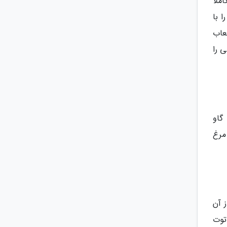
ملا
 با
عاب
 را
گاو
مرغ
 آن
توت