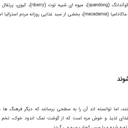
فرنگی، موز، انگور و نیز میوه های بومی از قبیل کوآندانگ (quandong)، میوه ای شبیه توت (erry
استرالیایی، لیموی انگشتی (finger lime)، وهسته ماکادامیا (macadamia)، بخشی از سبد غذایی روزانه مردم استر
شوند
ند، اما توانسته اند آن را به سطحی برسانند که دیگر فرهنگ ها 
ن غذای لذیذ و خوش مزه است که از گوشت نمک اندود خوک، تخم 
اس تهیه شده و با سس کچاپ سرو می گردد.