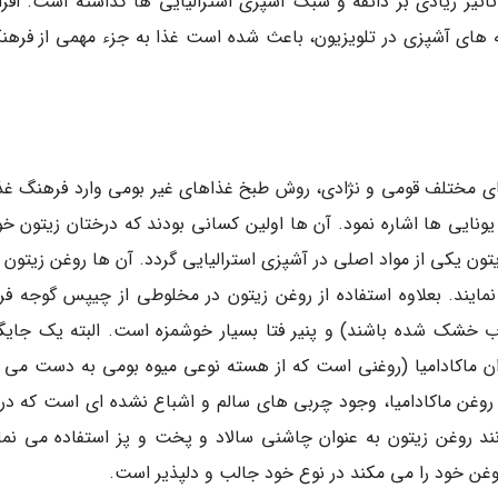
اثیر زیادی بر ذائقه و سبک آشپزی استرالیایی ها گذاشته است. افز
امه های آشپزی در تلویزیون، باعث شده است غذا به جزء مهمی از فرهن
های مختلف قومی و نژادی، روش طبخ غذاهای غیر بومی وارد فرهنگ غذ
ونایی ها اشاره نمود. آن ها اولین کسانی بودند که درختان زیتون خود
تون یکی از مواد اصلی در آشپزی استرالیایی گردد. آن ها روغن زیتون ر
مایند. بعلاوه استفاده از روغن زیتون در مخلوطی از چیپس گوجه فر
اب خشک شده باشند) و پنیر فتا بسیار خوشمزه است. البته یک جایگ
وان ماکادامیا (روغنی است که از هسته نوعی میوه بومی به دست می آ
از روغن ماکادامیا، وجود چربی های سالم و اشباع نشده ای است که در 
نند روغن زیتون به عنوان چاشنی سالاد و پخت و پز استفاده می نمای
وغن خود را می مکند در نوع خود جالب و دلپذیر است.