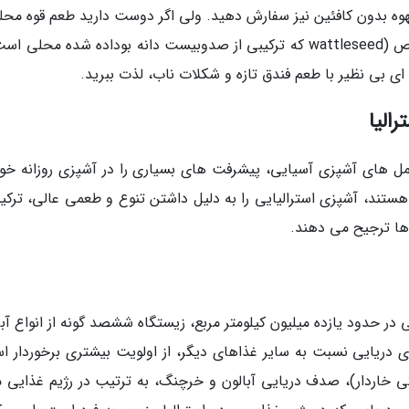
 (Macciato)، لانگ بلک (Long Black) و قهوه بدون کافئین نیز سفارش دهید. ولی اگر دوست دارید طعم قوه م
نیز امتحان کنید، می توانید مقداری از یک پودر خاص (wattleseed که ترکیبی از صدوبیست دانه بوداده شده محلی
 ای بی نظیر با طعم فندق تازه و شکلات ناب، لذت ببرید.
الیا
العمل های آشپزی آسیایی، پیشرفت های بسیاری را در آشپزی روزانه خود
تند، آشپزی استرالیایی را به دلیل داشتن تنوع و طعمی عالی، ترکیب
ها ترجیح می دهند.
ر حدود یازده میلیون کیلومتر مربع، زیستگاه ششصد گونه از انواع آبز
 دریایی نسبت به سایر غذاهای دیگر، از اولویت بیشتری برخوردار ا
کی خاردار)، صدف دریایی آبالون و خرچنگ، به ترتیب در رژیم غذایی م